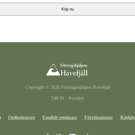
Köp nu
Copyright © 2026
Företagshjälpen Havefjäll
548 91
·
Sweden
m
Onlinekurser
English seminars
Föreläsningar
Rådgiv