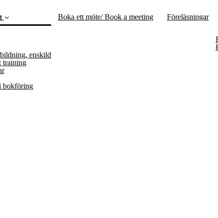
g
Boka ett möte/ Book a meeting
Föreläsningar
(current)
bildning, enskild
training
ar
i bokföring