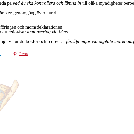
reda på
vad du ska kontrollera och lämna in
till olika myndigheter beroe
 för steg genomgång över hur du
okföringen och momsdeklarationen.
r du redovisar
annonsering via Meta
.
ng av hur du bokför och redovisar
försäljningar via digitala marknads
a
Pinna