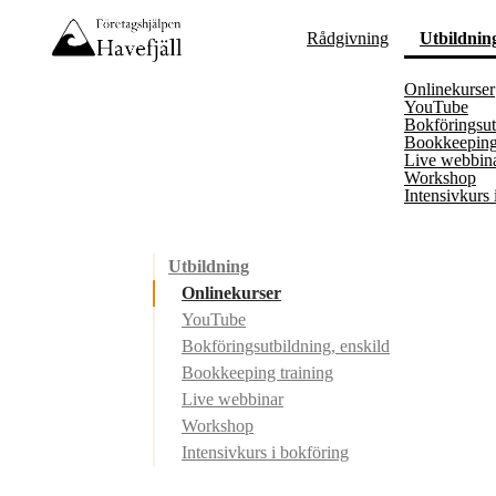
Rådgivning
Utbildnin
Onlinekurser
YouTube
Bokföringsut
Bookkeeping 
Live webbin
Workshop
Intensivkurs 
Utbildning
Onlinekurser
YouTube
Bokföringsutbildning, enskild
Bookkeeping training
Live webbinar
Workshop
Intensivkurs i bokföring